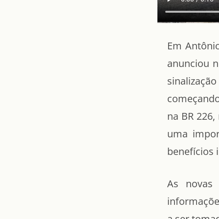
Em Antônio
anunciou ne
sinalizaç
começando 
na BR 226, 
uma import
benefícios 
As novas 
informações
a ser toma