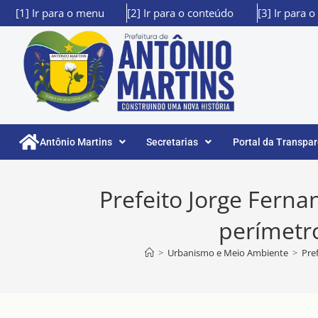
[1] Ir para o menu
[2] Ir para o conteúdo
[3] Ir para 
Antônio Martins
Secretarias
Portal da Transpa
Prefeito Jorge Ferna
perímetro
>
Urbanismo e Meio Ambiente
>
Pre