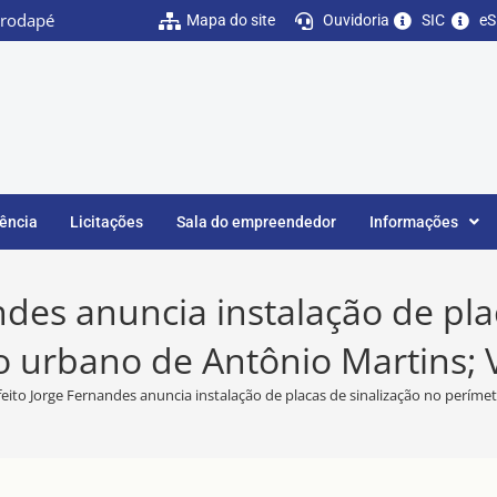
o rodapé
Mapa do site
Ouvidoria
SIC
eS
rência
Licitações
Sala do empreendedor
Informações
ndes anuncia instalação de pla
 urbano de Antônio Martins; 
feito Jorge Fernandes anuncia instalação de placas de sinalização no períme