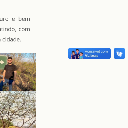
guro e bem
ntindo, com
a cidade.